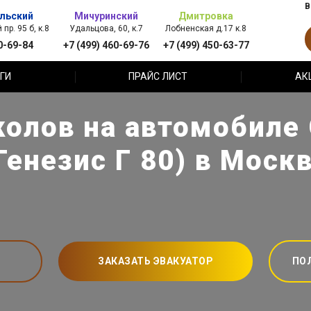
В
льский
Мичуринский
Дмитровка
пр. 95 б, к.8
Удальцова, 60, к.7
Лобненская д.17 к.8
0-69-84
+7 (499) 460-69-76
+7 (499) 450-63-77
ГИ
ПРАЙС ЛИСТ
АК
колов на автомобиле 
Генезис Г 80) в Моск
ЗАКАЗАТЬ ЭВАКУАТОР
ПО