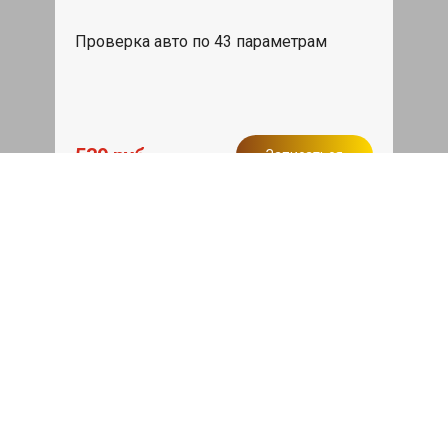
Проверка авто по 43 параметрам
539 руб
Записаться
Бесплатный эвакуатор
При ремонте Genesis G80 ДВС,
эвакуация авто в пределах МКАД в
подарок.
Записаться