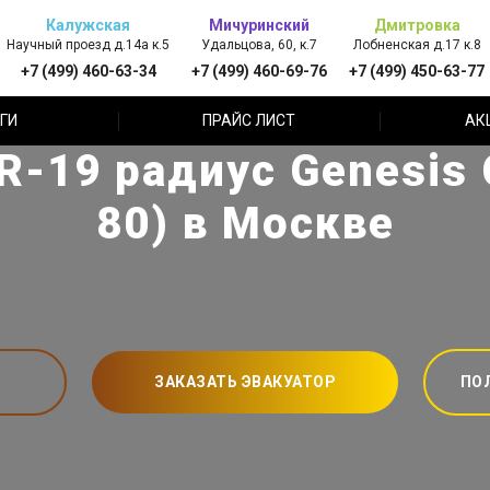
Калужская
Мичуринский
Дмитровка
Научный проезд д.14а к.5
Удальцова, 60, к.7
Лобненская д.17 к.8
+7 (499) 460-63-34
+7 (499) 460-69-76
+7 (499) 450-63-77
ГИ
ПРАЙС ЛИСТ
АК
-19 радиус Genesis G
80) в Москве
ЗАКАЗАТЬ ЭВАКУАТОР
ПО