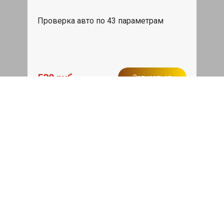
Проверка авто по 43 параметрам
539 руб
Записаться
Бесплатный эвакуатор
При ремонте Genesis G90 ДВС,
эвакуация авто в пределах МКАД в
подарок.
Записаться