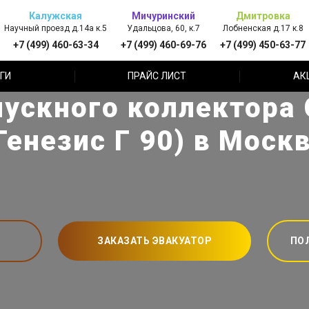
Калужская
Мичуринский
Дмитровка
Научный проезд д.14а к.5
Удальцова, 60, к.7
Лобненская д.17 к.8
+7 (499) 460-63-34
+7 (499) 460-69-76
+7 (499) 450-63-77
ГИ
ПРАЙС ЛИСТ
АК
ускного коллектора 
Генезис Г 90) в Моск
ЗАКАЗАТЬ ЭВАКУАТОР
ПО