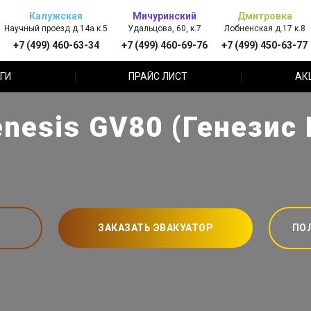
Калужская
Мичуринский
Дмитровка
Научный проезд д.14а к.5
Удальцова, 60, к.7
Лобненская д.17 к.8
+7 (499) 460-63-34
+7 (499) 460-69-76
+7 (499) 450-63-77
ГИ
ПРАЙС ЛИСТ
АК
nesis GV80 (Генезис 
ЗАКАЗАТЬ ЭВАКУАТОР
ПО