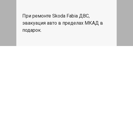
При ремонте Skoda Fabia ДВС,
эвакуация авто в пределах МКАД в
подарок.
Записаться
Сделаем дешевле
При калькуляции на руках из другого
сервиса - эти же работы и запчасти по
более низкой цене