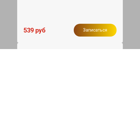
539 руб
Записаться
Бесплатный эвакуатор
При ремонте Genesis GV70 ДВС,
эвакуация авто в пределах МКАД в
подарок.
Записаться