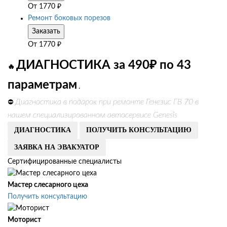
От
1770
₽
Ремонт боковых порезов
Заказать
От
1770
₽
ДИАГНОСТИКА за 490₽ по 43
🔥
параметрам
.
Диагностика в подарок при ремонте Генезис ГВ 70 в
⛔
нашем специализированном автосервисе Genesis
ДИАГНОСТИКА
ПОЛУЧИТЬ КОНСУЛЬТАЦИЮ
ЗАЯВКА НА ЭВАКУАТОР
Сертифицированные специалисты
Мастер слесарного цеха
Получить консультацию
Моторист