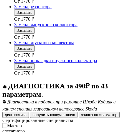
От
1770
₽
Замена резонатора
Заказать
От
1770
₽
Замена выпускного коллектора
Заказать
От
1770
₽
Замена впускного коллектора
Заказать
От
1770
₽
Замена прокладки впускного коллектора
Заказать
От
1770
₽
ДИАГНОСТИКА за 490₽ по 43
🔥
параметрам
.
⛔
Диагностика в подарок при ремонте Шкода Кодиак в
нашем специализированном автосервисе Skoda
диагностика
получить консультацию
заявка на эвакуатор
Сертифицированные специалисты