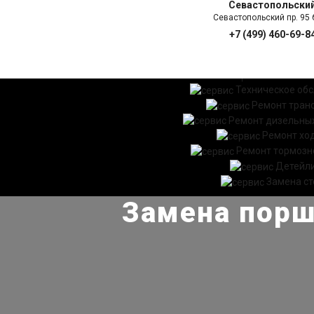
Севастопольски
Севастопольский пр. 95 б
+7 (499) 460-69-8
ГЛАВНАЯ
УСЛ
Техническое об
Ремонт тран
Ремонт дизельных
Ремонт хо
Ремонт тормозн
Детейл
Замена ст
Замена порш