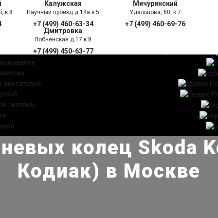
й
Калужская
Мичуринский
, к.8
Научный проезд д.14а к.5
Удальцова, 60, к.7
4
+7 (499) 460-63-34
+7 (499) 460-69-76
Дмитровка
Лобненская д.17 к.8
+7 (499) 450-63-77
УГИ
ПРАЙС ЛИСТ
АКЦ
служивание
смиссии
 двигателей
Ре
довой
Р
ой системы
инг
екол
невых колец Skoda K
Кодиак) в Москве