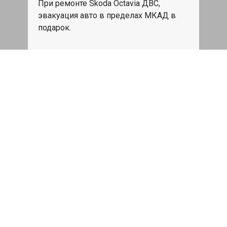
При ремонте Skoda Octavia ДВС,
эвакуация авто в пределах МКАД в
подарок.
Записаться
Сделаем дешевле
При калькуляции на руках из другого
сервиса - эти же работы и запчасти по
более низкой цене
Записаться