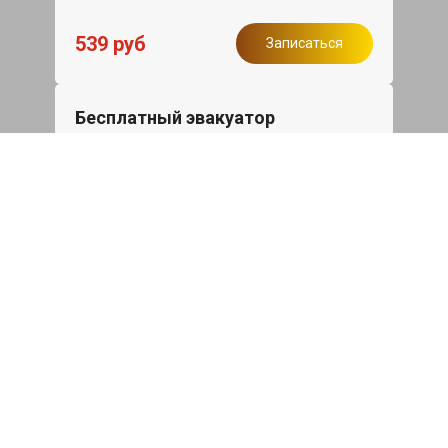
539 руб
Записаться
Бесплатный эвакуатор
При ремонте Skoda Octavia ДВС,
эвакуация авто в пределах МКАД в
подарок.
Записаться
Сделаем дешевле