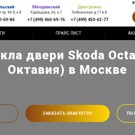
В
льский
Мичуринский
Дмитровка
пр. 95 б, к.8
Удальцова, 60, к.7
Лобненская д.17 к.8
0-69-84
+7 (499) 460-69-76
+7 (499) 450-63-77
ГИ
ПРАЙС ЛИСТ
АК
кла двери Skoda Oct
Октавия) в Москве
ЗАКАЗАТЬ ЭВАКУАТОР
ПО