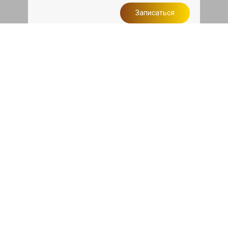
Записаться
Сделаем дешевле
При калькуляции на руках из другого
сервиса - эти же работы и запчасти по
более низкой цене
Записаться
Такси в подарок
При ремонте Шкода Рапид от 50 000₽