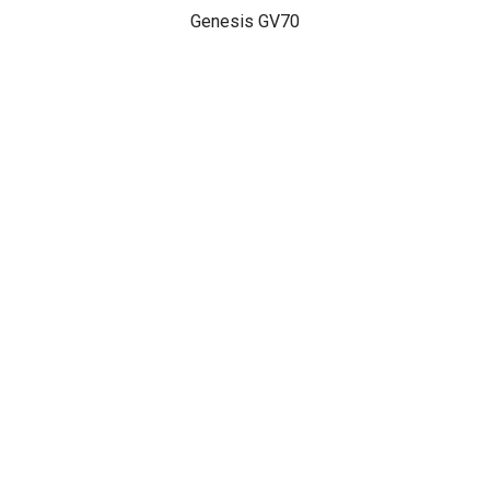
Genesis GV70
НАШИ АКЦИИ
Диагностика Генезис за 490₽
Проверка авто по 43 параметрам