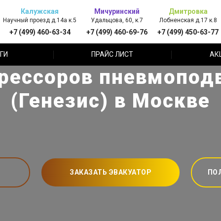
Калужская
Мичуринский
Дмитровка
Научный проезд д.14а к.5
Удальцова, 60, к.7
Лобненская д.17 к.8
+7 (499) 460-63-34
+7 (499) 460-69-76
+7 (499) 450-63-77
ГИ
ПРАЙС ЛИСТ
АК
рессоров пневмоподв
(Генезис) в Москве
ЗАКАЗАТЬ ЭВАКУАТОР
ПО