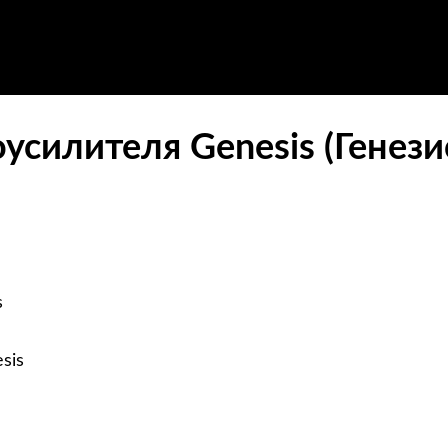
усилителя Genesis (Генези
s
sis