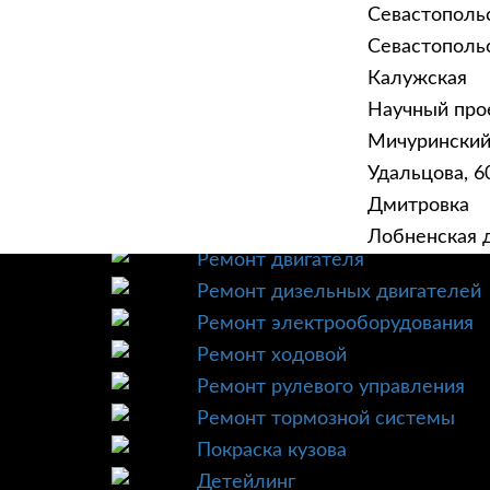
Севастополь
Севастопольск
Калужская
Научный прое
ГЛАВНАЯ
УСЛУ
Мичурински
Техническое обслуживание
Удальцова, 60
Диагностика
Дмитровка
Ремонт трансмиссии
Лобненская д
Ремонт двигателя
Ремонт дизельных двигателей
Ремонт электрооборудования
Ремонт ходовой
Ремонт рулевого управления
Ремонт тормозной системы
Покраска кузова
Детейлинг