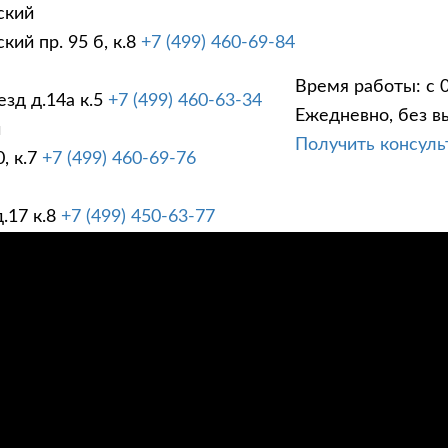
ский
ий пр. 95 б, к.8
+7 (499) 460-69-84
Время работы: с 0
зд д.14а к.5
+7 (499) 460-63-34
Ежедневно, без в
ГИ
ПРАЙС ЛИСТ
АК
й
Получить консул
, к.7
+7 (499) 460-69-76
.17 к.8
+7 (499) 450-63-77