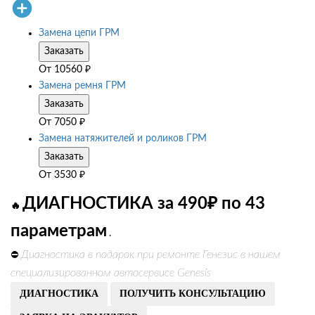
Замена цепи ГРМ
Заказать
От
10560
₽
Замена ремня ГРМ
Заказать
От
7050
₽
Замена натяжителей и роликов ГРМ
Заказать
От
3530
₽
ДИАГНОСТИКА за 490₽ по 43
🔥
параметрам
.
Диагностика в подарок при ремонте Генезис в нашем
⛔
специализированном автосервисе Genesis
ДИАГНОСТИКА
ПОЛУЧИТЬ КОНСУЛЬТАЦИЮ