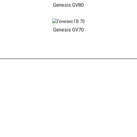
Genesis GV80
Genesis GV70
НАШИ АКЦИИ
Диагностика Генезис за 490₽