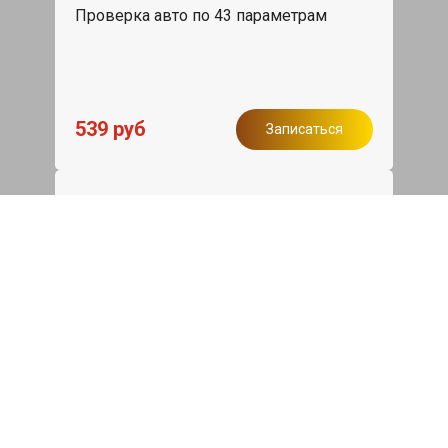
Проверка авто по 43 параметрам
539 руб
Записаться
Бесплатный эвакуатор
При ремонте Genesis GV70 ДВС,
эвакуация авто в пределах МКАД в
подарок.
Записаться