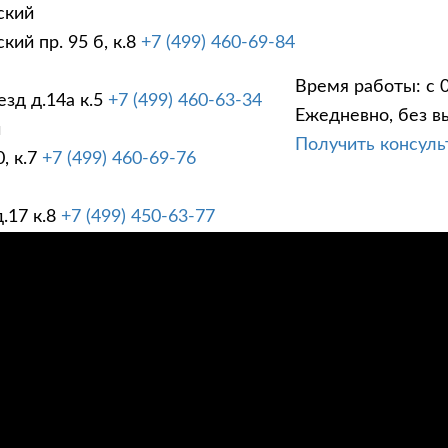
ский
ий пр. 95 б, к.8
+7 (499) 460-69-84
Время работы: с 0
зд д.14а к.5
+7 (499) 460-63-34
Ежедневно, без в
ГИ
ПРАЙС ЛИСТ
АК
й
Получить консул
, к.7
+7 (499) 460-69-76
.17 к.8
+7 (499) 450-63-77