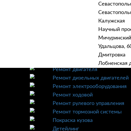
Севастополь
Севастопольск
Калужская
Научный прое
ГЛАВНАЯ
УСЛУ
Мичурински
Техническое обслуживание
Удальцова, 60
Диагностика
Дмитровка
Ремонт трансмиссии
Лобненская д
Ремонт двигателя
Ремонт дизельных двигателей
Ремонт электрооборудования
Ремонт ходовой
Ремонт рулевого управления
Ремонт тормозной системы
Покраска кузова
Детейлинг