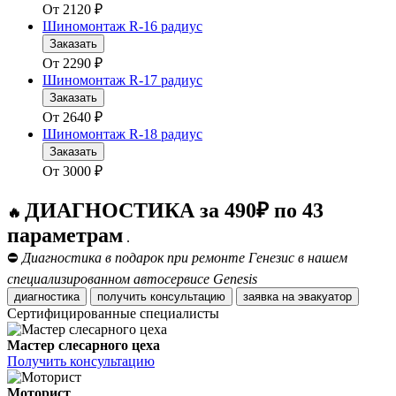
От
2120
₽
Шиномонтаж R-16 радиус
Заказать
От
2290
₽
Шиномонтаж R-17 радиус
Заказать
От
2640
₽
Шиномонтаж R-18 радиус
Заказать
От
3000
₽
ДИАГНОСТИКА за 490₽ по 43
🔥
параметрам
.
⛔
Диагностика в подарок при ремонте Генезис в нашем
специализированном автосервисе Genesis
диагностика
получить консультацию
заявка на эвакуатор
Сертифицированные специалисты
Мастер слесарного цеха
Получить консультацию
Моторист